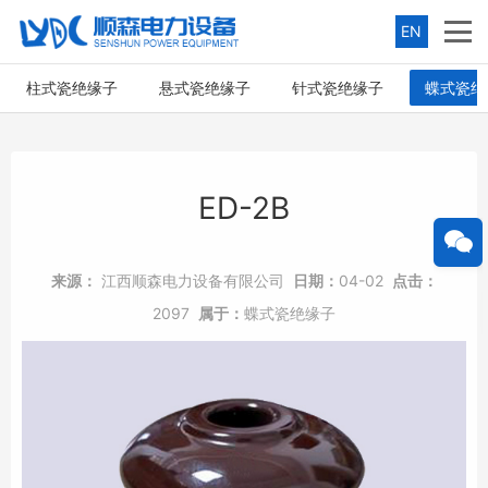
EN
柱式瓷绝缘子
悬式瓷绝缘子
针式瓷绝缘子
蝶式瓷绝
ED-2B
来源：
江西顺森电力设备有限公司
日期：
04-02
点击：
2097
属于：
蝶式瓷绝缘子