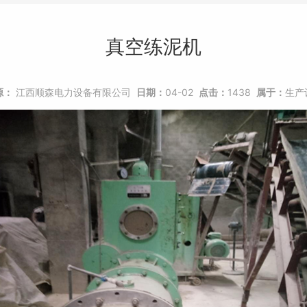
真空练泥机
源：
江西顺森电力设备有限公司
日期：
04-02
点击：
1438
属于：
生产