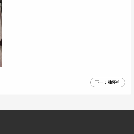
下一：
釉坯机